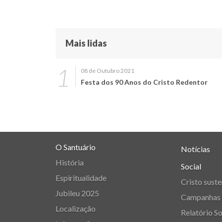
Mais lidas
08 de Outubro 2021
Festa dos 90 Anos do Cristo Redentor
O Santuário
Notícias
História
Social
Espiritualidade
Cristo suste
Jubileu 2025
Campanhas
Localização
Relatório So