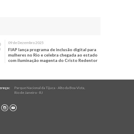
09 de Dezembro 2025
FIAP lança programa de inclusão digital para
mulheres no Rio e celebra chegada ao estado
com iluminação magenta do Cristo Redentor
ereço:
Parque Nacional da Tijuca - Alto da Boa Vista
,
Rio de Janeiro
-
RJ