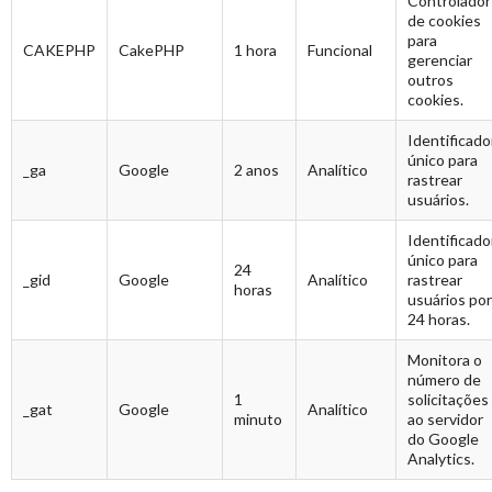
Controlador
de cookies
para
CAKEPHP
CakePHP
1 hora
Funcional
gerenciar
outros
cookies.
Identificado
único para
_ga
Google
2 anos
Analítico
rastrear
usuários.
Identificado
único para
24
_gid
Google
Analítico
rastrear
horas
usuários por
24 horas.
Monitora o
número de
1
solicitações
_gat
Google
Analítico
minuto
ao servidor
do Google
Analytics.