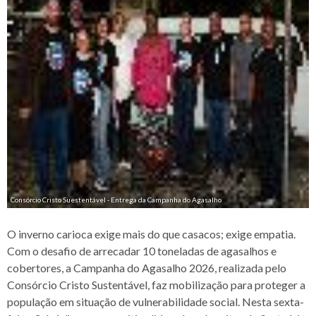
Consórcio Cristo Suestentável - Entrega da Campanha do Agasalho
O inverno carioca exige mais do que casacos; exige empatia.
Com o desafio de arrecadar 10 toneladas de agasalhos e
cobertores, a Campanha do Agasalho 2026, realizada pelo
Consórcio Cristo Sustentável, faz mobilização para proteger a
população em situação de vulnerabilidade social. Nesta sexta-