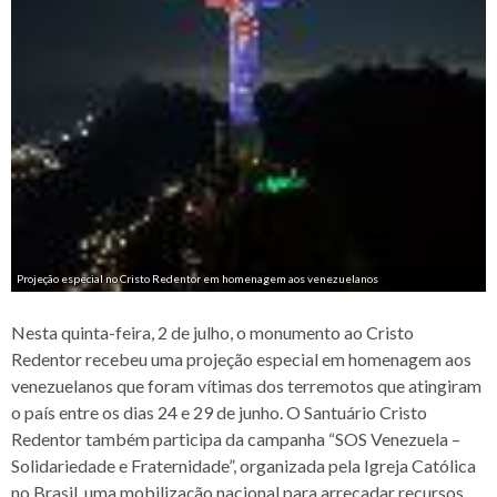
Projeção especial no Cristo Redentor em homenagem aos venezuelanos
Nesta quinta-feira, 2 de julho, o monumento ao Cristo
Redentor recebeu uma projeção especial em homenagem aos
venezuelanos que foram vítimas dos terremotos que atingiram
o país entre os dias 24 e 29 de junho. O Santuário Cristo
Redentor também participa da campanha “SOS Venezuela –
Solidariedade e Fraternidade”, organizada pela Igreja Católica
no Brasil, uma mobilização nacional para arrecadar recursos