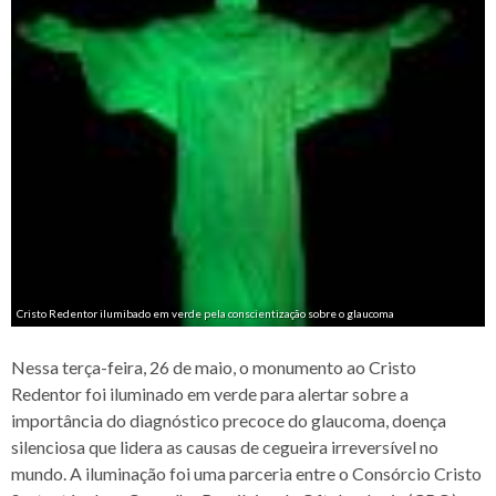
Cristo Redentor ilumibado em verde pela conscientização sobre o glaucoma
Nessa terça-feira, 26 de maio, o monumento ao Cristo
Redentor foi
iluminado em verde para alertar sobre a
importância do diagnóstico precoce do glaucoma,
doença
silenciosa que lidera as causas de cegueira irreversível no
mundo. A iluminação foi
uma parceria entre o Consórcio Cristo