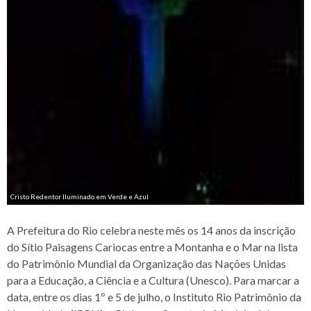
Cristo Redentor Iluminado em Verde e Azul
A Prefeitura do Rio celebra neste mês os 14 anos da inscrição
do Sítio Paisagens Cariocas entre a Montanha e o Mar na lista
do Patrimônio Mundial da Organização das Nações Unidas
para a Educação, a Ciência e a Cultura (Unesco). Para marcar a
data, entre os dias 1º e 5 de julho, o Instituto Rio Patrimônio da