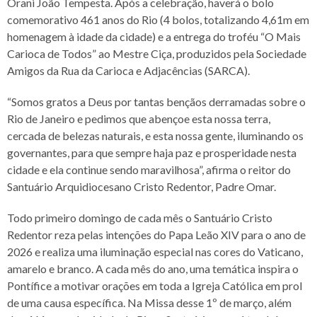
Orani João Tempesta. Após a celebração, haverá o bolo
comemorativo 461 anos do Rio (4 bolos, totalizando 4,61m em
homenagem à idade da cidade) e a entrega do troféu “O Mais
Carioca de Todos” ao Mestre Ciça, produzidos pela Sociedade
Amigos da Rua da Carioca e Adjacências (SARCA).
“Somos gratos a Deus por tantas bençãos derramadas sobre o
Rio de Janeiro e pedimos que abençoe esta nossa terra,
cercada de belezas naturais, e esta nossa gente, iluminando os
governantes, para que sempre haja paz e prosperidade nesta
cidade e ela continue sendo maravilhosa”, afirma o reitor do
Santuário Arquidiocesano Cristo Redentor, Padre Omar.
Todo primeiro domingo de cada mês o Santuário Cristo
Redentor reza pelas intenções do Papa Leão XIV para o ano de
2026 e realiza uma iluminação especial nas cores do Vaticano,
amarelo e branco. A cada mês do ano, uma temática inspira o
Pontífice a motivar orações em toda a Igreja Católica em prol
de uma causa específica. Na Missa desse 1º de março, além